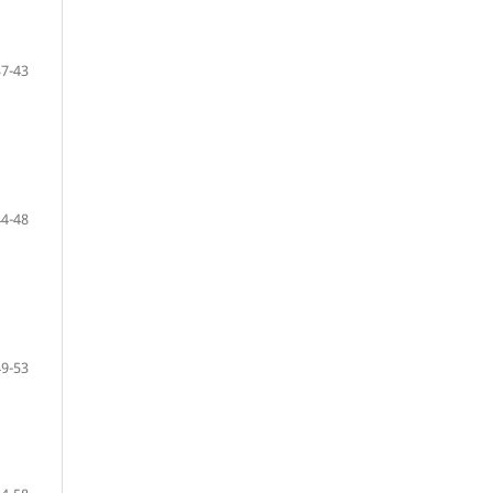
37-43
44-48
49-53