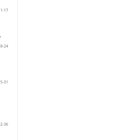
11-17
Т
18-24
25-31
32-36