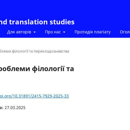
and translation studies
Для авторів
Про нас
Протидія плагіату
Ого
облеми філології та перекладознавства
проблеми філології та
doi.org/10.31891/2415-7929-2025-33
о:
27.03.2025