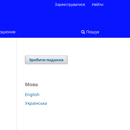
Зареєструватися
Увійти
лошення
Пошук
Зробити подання
Мова
English
Українська