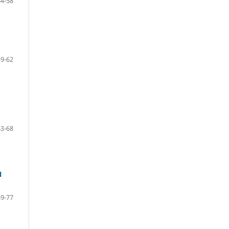
54-58
59-62
63-68
Л
69-77