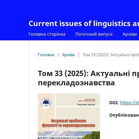
Current issues of linguistics 
Головна сторінка
Поточний випуск
Архіви
Головна
/
Архіви
/
Том 33 (2025): Актуальні пр
Том 33 (2025): Актуальні 
перекладознавства
DOI:
https://
Опублікован