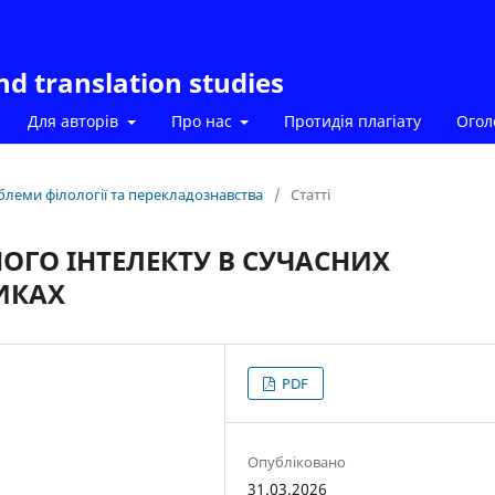
and translation studies
Для авторів
Про нас
Протидія плагіату
Ого
облеми філології та перекладознавства
/
Статті
ОГО ІНТЕЛЕКТУ В СУЧАСНИХ
ИКАХ
PDF
Опубліковано
31.03.2026