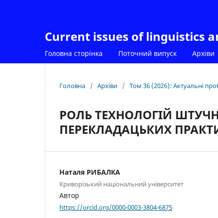
Current issues of linguistics 
Головна сторінка
Поточний випуск
Архіви
Головна
/
Архіви
/
Том 36 (2026): Актуальні пр
РОЛЬ ТЕХНОЛОГІЙ ШТУЧН
ПЕРЕКЛАДАЦЬКИХ ПРАКТ
Наталя РИБАЛКА
Криворізький національний університет
Автор
https://orcid.org/0000-0003-3804-6875