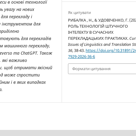
си в основі технології
ь увагу на нових
Як цитувати
для перекладу і
РИБАЛКА , Н., & УДОВІЧЕНКО, Г. (202
м інструментом для
РОЛЬ ТЕХНОЛОГІЙ ШТУЧНОГО
приділено
ІНТЕЛЕКТУ В СУЧАСНИХ
стовують для перекладів
ПЕРЕКЛАДАЦЬКИХ ПРАКТИКАХ.
Cur
Issues of Linguistics and Translation S
ам машинного перекладу,
36
, 38-43.
https://doi.org/10.31891/2
 Reverso та ChatGPT. Також
7929-2026-36-6
, які важливо
у, щоб отримати якісний
Формати цитування
лад може спростити
йним і в яких випадках
а.