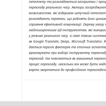
інтелекту та розглядаються алгоритми і проце
перекладу реального часу. Автори зосереджуют
можливостях, які відкриває штучний інтелект 
розглядають переваги, що роблять його цінни
сприяння ефективній комунікації. Окрему увагу 
найпоширенішим ШІ-інструментам, які викори
у режимі реального часу, а саме таким систем
як Google Translate, DeepL, Microsoft Translator,
дається перелік факторів та етичних аспектів
враховувати при виборі інструменту переклад
переклад, та пояснюється як машинний перек
процес перекладу, наскільки він може бути наді
варто звертатися до професійного перекладач