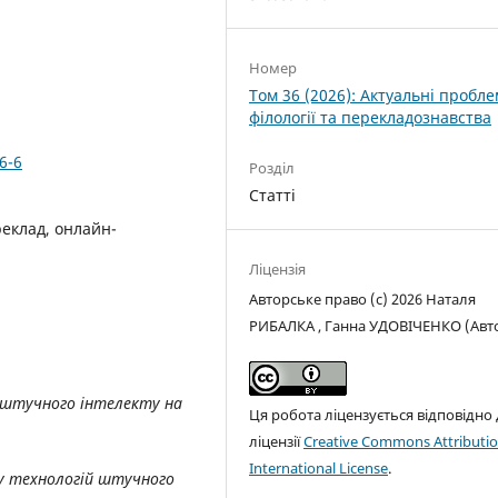
Номер
Том 36 (2026): Актуальні пробл
філології та перекладознавства
6-6
Розділ
Статті
еклад, онлайн-
Ліцензія
Авторське право (c) 2026 Наталя
РИБАЛКА , Ганна УДОВІЧЕНКО (Авт
 штучного інтелекту на
Ця робота ліцензується відповідно
ліцензії
Creative Commons Attributio
International License
.
у технологій штучного