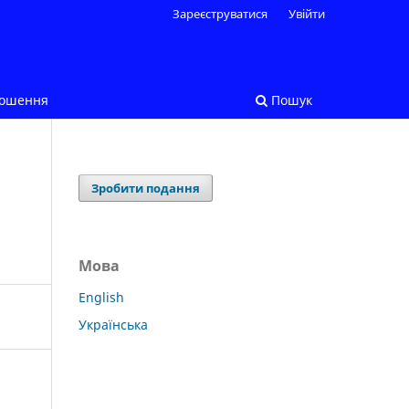
Зареєструватися
Увійти
лошення
Пошук
Зробити подання
Мова
English
Українська