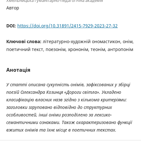
Хмельницька гуманітарно-педагогічна академія
Автор
DOI:
https://doi.org/10.31891/2415-7929-2023-27-32
Ключові слова:
літературно-художній ономастикон, онім,
поетичний текст, поезонім, хрононім, теонім, антропонім
Анотація
У статті описана сукупність онімів, зафіксованих у збірці
поезій Олександра Козинця «Дороги світла». Укладено
класифікацію власних назв згідно з кількома критеріями:
заголовки згруповано відповідно до структурних
особливостей, інші оніми розподілено за лексико-
семантичними ознаками. Також охарактеризовано функції
вжитих онімів та їхнє місце в поетичних текстах.