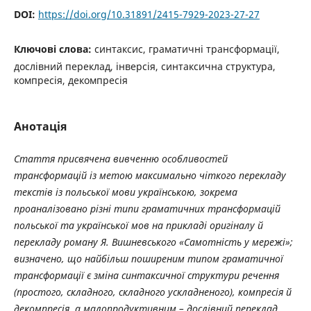
DOI:
https://doi.org/10.31891/2415-7929-2023-27-27
Ключові слова:
синтаксис, граматичні трансформації,
дослівний переклад, інверсія, синтаксична структура,
компресія, декомпресія
Анотація
Стаття присвячена вивченню особливостей
трансформацій із метою максимально чіткого перекладу
текстів із польської мови українською, зокрема
проаналізовано різні типи граматичних трансформацій
польської та української мов на прикладі оригіналу й
перекладу роману Я. Вишневського «Самотність у мережі»;
визначено, що найбільш поширеним типом граматичної
трансформації є зміна синтаксичної структури речення
(простого, складного, складного ускладненого), компресія й
декомпресія, а малопродуктивним – дослівний переклад,