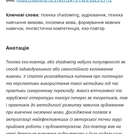
Ключові слова:
техніка shadowing, аудіювання, техніка
навчання вимови, іноземна мова, формування мовних
навичок, лінгвістична компетенція, ехо-повтор
Анотація
Техніка ехо-повтор, або shadowing набула популярності як
спосіб індивідуального або самостійного копіювання
вимови. У статті розглядається питання про потенціал
та перспективи використання такої методики під час
практики синхронному перекладу. Аналіз вітчизняної та
зарубіжної літератури показує інтерес як теоретиків, так
і практиків до методології розвитку навичок аудіювання
при вивченні іноземної мови. Дослідження полягає в
актуалізації найефективніших (з авторської точки зору)
прийомів роботи з аудіоматеріалом. Ехо-повтор має на
меті детальне вивчення аудіо-тексту з його подальшим