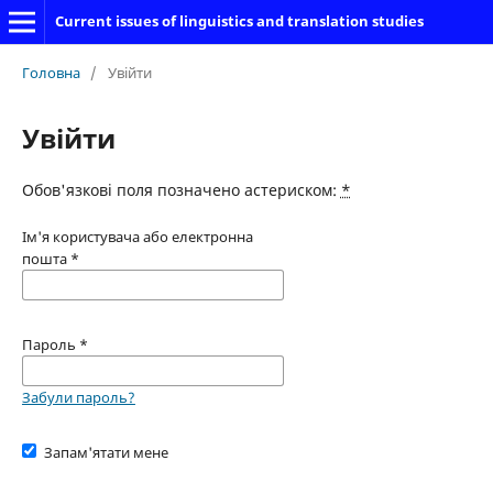
Current issues of linguistics and translation studies
Головна
/
Увійти
Увійти
Обов'язкові поля позначено астериском:
*
Ім'я користувача або електронна
пошта
*
Пароль
*
Забули пароль?
Запам'ятати мене