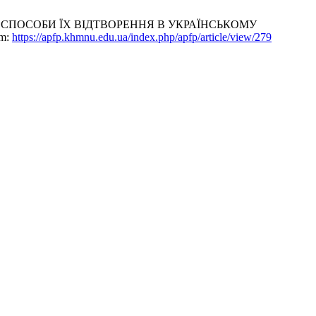
 СПОСОБИ ЇХ ВІДТВОРЕННЯ В УКРАЇНСЬКОМУ
om:
https://apfp.khmnu.edu.ua/index.php/apfp/article/view/279