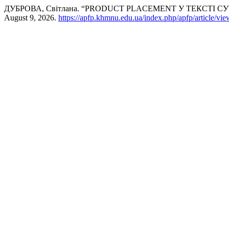
ДУБРОВА, Світлана. “PRODUCT PLACEMENT У ТЕКСТІ
August 9, 2026.
https://apfp.khmnu.edu.ua/index.php/apfp/article/vi