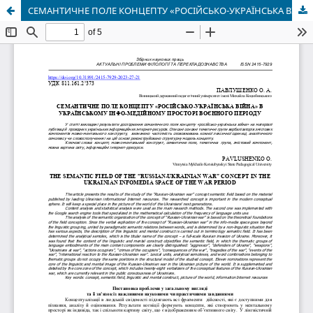
СЕМАНТИЧНЕ ПОЛЕ КОНЦЕПТУ «РОСІЙСЬКО-УКРАЇНСЬКА ВІЙНА» В УКРАЇНСЬКОМУ ІНФО-МЕДІЙНОМУ ПРОСТОРІ ВОЄННОГО ПЕРІОДУ