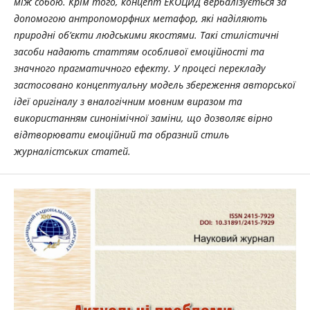
між собою. Крім того, концепт ЕКОЦИД вербалізується за
допомогою антропоморфних метафор, які наділяють
природні об’єкти людськими якостями. Такі стилістичні
засоби надають статтям особливої емоційності та
значного прагматичного ефекту. У процесі перекладу
застосовано концептуальну модель збереження авторської
ідеї оригіналу з вналогічним мовним виразом та
використанням синонімічної заміни, що дозволяє вірно
відтворювати емоційний та образний стиль
журналістських статей.